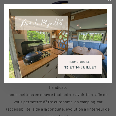
Menu
SPÉCIALISTE DU SUR-MESURE, NOUS RÉPONDONS À
UN GRAND NOMBRE DE DEMANDE.
Camping-cars PMR
Nous souhaitons que la liberté n’ait pas de limites : nous
nous engageons à la rendre accessible à tous.
Grâce à notre expérience et l’aide de spécialistes du
handicap,
nous mettons en oeuvre tout notre savoir-faire afin de
vous permettre d’être autonome en camping-car
(accessibilité, aide à la conduite, évolution à l’intérieur de