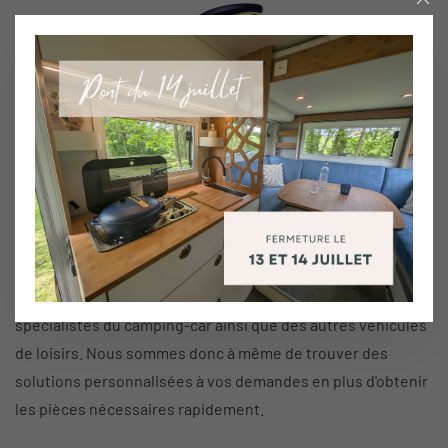
Menu
Contactez-nous
Appelez-nous au
04 77 66 45 15
ou contactez-nous par notre
formulaire ci-dessous pour toute demande
d'aménagement
,
d'entretien et de réparation
.
Contrairement aux garages généralistes, nous sommes des
spécialistes du camping-car ainsi que des autres véhicules
de loisirs. Nous sommes donc à même de trouver des
solutions personnalisées à vos demandes en plus d'obtenir
les pièces nécessaires rapidement.